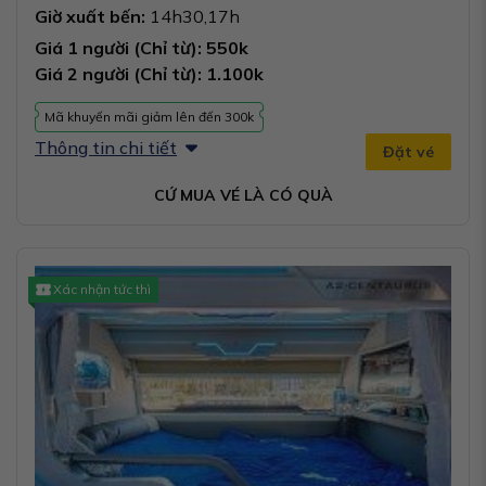
Giờ xuất bến:
14h30,17h
Giá 1 người (Chỉ từ): 550k
Giá 2 người (Chỉ từ): 1.100k
Mã khuyến mãi giảm lên đến 300k
Thông tin chi tiết
Đặt vé
CỨ MUA VÉ LÀ CÓ QUÀ
Xác nhận tức thì