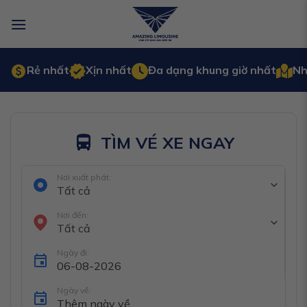
Bỏ
qua
nội
dung
Rẻ nhất
Xịn nhất
Đa dạng khung giờ nhất
Nh
TÌM VÉ XE NGAY
Nơi xuất phát:
Tất cả
Nơi đến:
Tất cả
Ngày đi:
Ngày về: