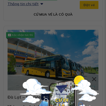
Thông tin chi tiết
Đặt vé
CỨ MUA VÉ LÀ CÓ QUÀ
Xác nhận tức thì
×
Đà Lạt – Sài Gòn
5.0