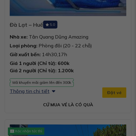
Đà Lạt – Huế
5.0
Nhà xe:
Tân Quang Dũng Amazing
Loại phòng:
Phòng đôi (20 - 22 chỗ)
Giờ xuất bến:
14h30,17h
Giá 1 người (Chỉ từ): 600k
Giá 2 người (Chỉ từ): 1.200k
Mã khuyến mãi giảm lên đến 300k
Thông tin chi tiết
Đặt vé
CỨ MUA VÉ LÀ CÓ QUÀ
Xác nhận tức thì