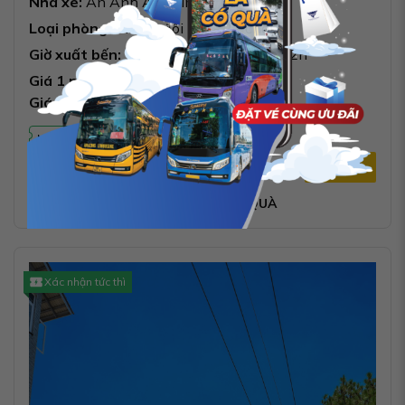
Nhà xe:
An Anh Amazing
Loại phòng:
Phòng đôi (20 - 22 chỗ)
Giờ xuất bến:
14h,14h30,14h45,15h,22h
Giá 1 người (Chỉ từ): 450k
Giá 2 người (Chỉ từ): 750k
Mã khuyến mãi giảm lên đến 300k
Thông tin chi tiết
Đặt vé
CỨ MUA VÉ LÀ CÓ QUÀ
Xác nhận tức thì