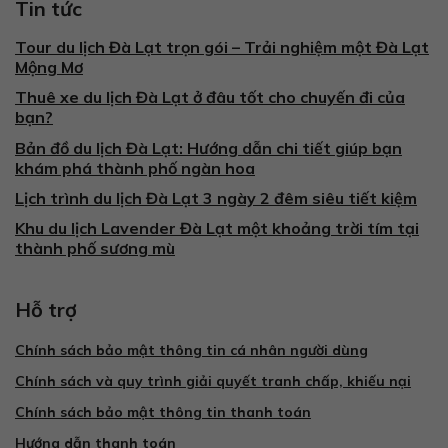
Tin tức
Tour du lịch Đà Lạt trọn gói – Trải nghiệm một Đà Lạt
Mộng Mơ
Thuê xe du lịch Đà Lạt ở đâu tốt cho chuyến đi của
bạn?
Bản đồ du lịch Đà Lạt: Hướng dẫn chi tiết giúp bạn
khám phá thành phố ngàn hoa
Lịch trình du lịch Đà Lạt 3 ngày 2 đêm siêu tiết kiệm
Khu du lịch Lavender Đà Lạt một khoảng trời tím tại
thành phố sương mù
Hỗ trợ
Chính sách bảo mật thông tin cá nhân người dùng
Chính sách và quy trình giải quyết tranh chấp, khiếu nại
Chính sách bảo mật thông tin thanh toán
Hướng dẫn thanh toán