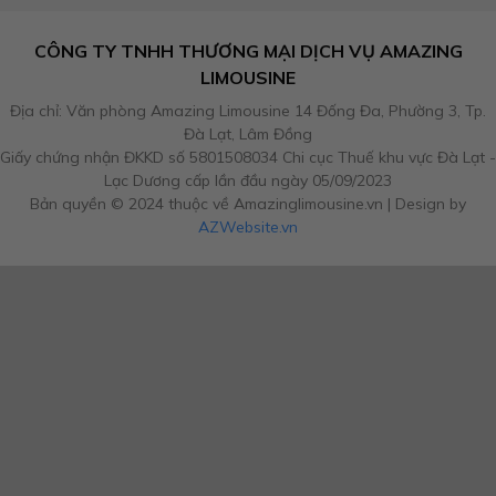
CÔNG TY TNHH THƯƠNG MẠI DỊCH VỤ AMAZING
LIMOUSINE
Địa chỉ: Văn phòng Amazing Limousine 14 Đống Đa, Phường 3, Tp.
Đà Lạt, Lâm Đồng
Giấy chứng nhận ĐKKD số 5801508034 Chi cục Thuế khu vực Đà Lạt -
Lạc Dương cấp lần đầu ngày 05/09/2023
Bản quyền © 2024 thuộc về Amazinglimousine.vn | Design by
AZWebsite.vn