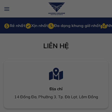
Bỏ
qua
nội
dung
Rẻ nhất
Xịn nhất
Đa dạng khung giờ nhất
Nh
LIÊN HỆ
Địa chỉ
14 Đống Đa, Phường 3, Tp. Đà Lạt, Lâm Đồng