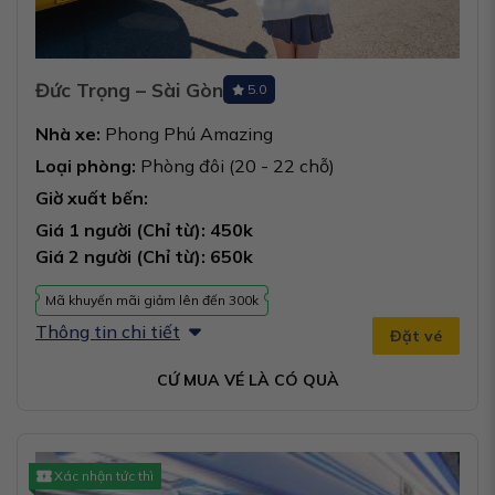
Đức Trọng – Sài Gòn
5.0
Nhà xe:
Phong Phú Amazing
Loại phòng:
Phòng đôi (20 - 22 chỗ)
Giờ xuất bến:
Giá 1 người (Chỉ từ): 450k
Giá 2 người (Chỉ từ): 650k
Mã khuyến mãi giảm lên đến 300k
Thông tin chi tiết
Đặt vé
CỨ MUA VÉ LÀ CÓ QUÀ
Xác nhận tức thì