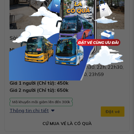
Sài Gòn – Di Linh
5.0
Nhà xe:
Long Vân Amazing
Loại phòng:
Phòng đôi (20 - 22 chỗ)
Giờ xuất bến:
5h, 7h, 10h, 13h, 21h30, 22h, 22h30,
22h45, 23h, 23h30, 23h45, 23h50, 23h59
Giá 1 người (Chỉ từ): 450k
Giá 2 người (Chỉ từ): 650k
Mã khuyến mãi giảm lên đến 300k
Thông tin chi tiết
Đặt vé
CỨ MUA VÉ LÀ CÓ QUÀ