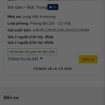
Sài Gòn – Đức Trọng
5.0
Nhà xe:
Long Vân Amazing
Loại phòng:
Phòng đôi (20 - 22 chỗ)
Giờ xuất bến:
14h45,22h30,23h,23h30,23h59
Giá 1 người (Chỉ từ): 450k
Giá 2 người (Chỉ từ): 650k
Mã khuyến mãi giảm lên đến 300k
Thông tin chi tiết
Đặt vé
CỨ MUA VÉ LÀ CÓ QUÀ
Bến xe