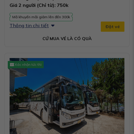
Giá 2 người (Chỉ từ): 750k
Mã khuyến mãi giảm lên đến 300k
Thông tin chi tiết
Đặt vé
CỨ MUA VÉ LÀ CÓ QUÀ
Xác nhận tức thì