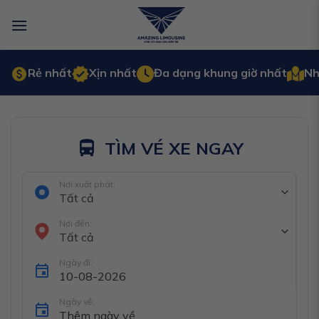
Bỏ
qua
nội
dung
Rẻ nhất
Xịn nhất
Đa dạng khung giờ nhất
Nh
TÌM VÉ XE NGAY
Nơi xuất phát:
Tất cả
Nơi đến:
Tất cả
Ngày đi:
Ngày về: