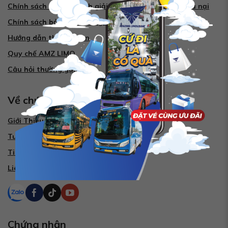
Chính sách và quy trình giải quyết tranh chấp, khiếu nại
Chính sách bảo mật thông tin thanh toán
Hướng dẫn thanh toán
Quy chế AMZ LIMO
Câu hỏi thường gặp
Về chúng tôi
Giới Thiệu Về Chúng Tôi
Tuyển dụng
Tin tức
Liên hệ
Chứng nhận