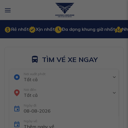
Bỏ
qua
nội
dung
Rẻ nhất
Xịn nhất
Đa dạng khung giờ nhất
Nh
TÌM VÉ XE NGAY
Nơi xuất phát:
Tất cả
Nơi đến:
Tất cả
Ngày đi:
Ngày về: