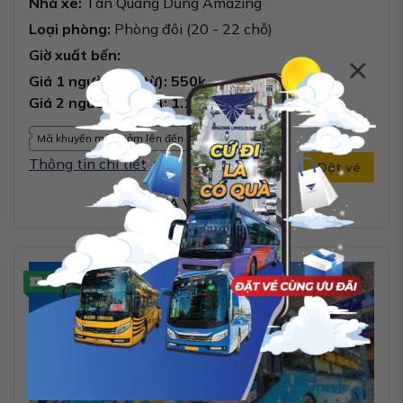
Nhà xe:
Tân Quang Dũng Amazing
Loại phòng:
Phòng đôi (20 - 22 chỗ)
Giờ xuất bến:
×
Giá 1 người (Chỉ từ): 550k
Giá 2 người (Chỉ từ): 1.100k
Mã khuyến mãi giảm lên đến 300k
Thông tin chi tiết
Đặt vé
CỨ MUA VÉ LÀ CÓ QUÀ
Xác nhận tức thì