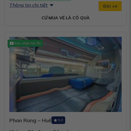
Thông tin chi tiết
Đặt vé
CỨ MUA VÉ LÀ CÓ QUÀ
Xác nhận tức thì
Phan Rang – Huế
5.0