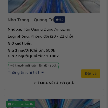
Nha Trang – Quảng Trị
5.0
Nhà xe:
Tân Quang Dũng Amazing
Loại phòng:
Phòng đôi (20 - 22 chỗ)
Giờ xuất bến:
Giá 1 người (Chỉ từ): 550k
Giá 2 người (Chỉ từ): 1.100k
Mã khuyến mãi giảm lên đến 300k
Thông tin chi tiết
Đặt vé
CỨ MUA VÉ LÀ CÓ QUÀ
Xác nhận tức thì