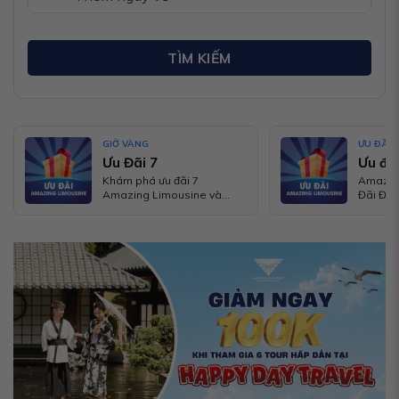
TÌM KIẾM
GIỜ VÀNG
ƯU ĐÃI
Ưu Đãi 7
Ưu đãi
Khám phá ưu đãi 7
Amazing
Amazing Limousine và
Đãi Đặc
nhận ngay Túi Mù Siêu Hấp
Cho Ng
Dẫn khi đặt phòng khứ hồi!