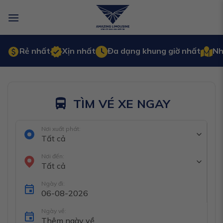
Bỏ
qua
nội
dung
Rẻ nhất
Xịn nhất
Đa dạng khung giờ nhất
Nh
TÌM VÉ XE NGAY
Nơi xuất phát:
Tất cả
Nơi đến:
Tất cả
Ngày đi:
Ngày về: