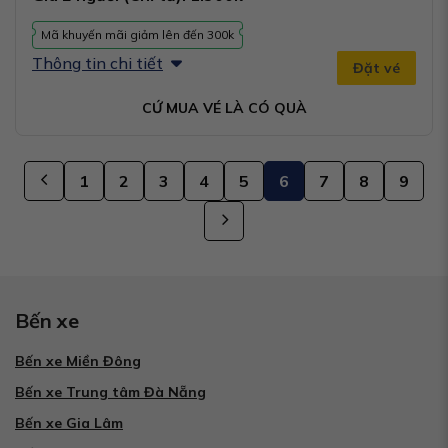
Mã khuyến mãi giảm lên đến 300k
Thông tin chi tiết
Đặt vé
CỨ MUA VÉ LÀ CÓ QUÀ
1
2
3
4
5
6
7
8
9
Bến xe
Bến xe Miền Đông
Bến xe Trung tâm Đà Nẵng
Bến xe Gia Lâm