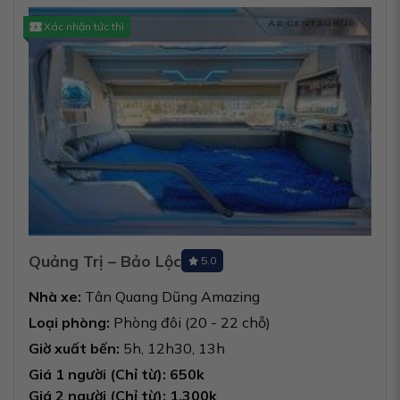
Xác nhận tức thì
Quảng Trị – Bảo Lộc
5.0
Nhà xe:
Tân Quang Dũng Amazing
Loại phòng:
Phòng đôi (20 - 22 chỗ)
Giờ xuất bến:
5h, 12h30, 13h
Giá 1 người (Chỉ từ): 650k
Giá 2 người (Chỉ từ): 1.300k