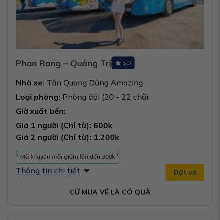
Phan Rang – Quảng Trị
5.0
Nhà xe:
Tân Quang Dũng Amazing
Loại phòng:
Phòng đôi (20 - 22 chỗ)
Giờ xuất bến:
Giá 1 người (Chỉ từ): 600k
Giá 2 người (Chỉ từ): 1.200k
Mã khuyến mãi giảm lên đến 300k
Thông tin chi tiết
Đặt vé
CỨ MUA VÉ LÀ CÓ QUÀ