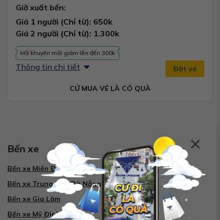
Giờ xuất bến:
Giá 1 người (Chỉ từ): 650k
Giá 2 người (Chỉ từ): 1.300k
Mã khuyến mãi giảm lên đến 300k
Thông tin chi tiết
Đặt vé
CỨ MUA VÉ LÀ CÓ QUÀ
×
Bến xe
Bến xe Miền Đông
Bến xe Trung tâm Đà Nẵng
Bến xe Gia Lâm
Bến xe Mỹ Đình