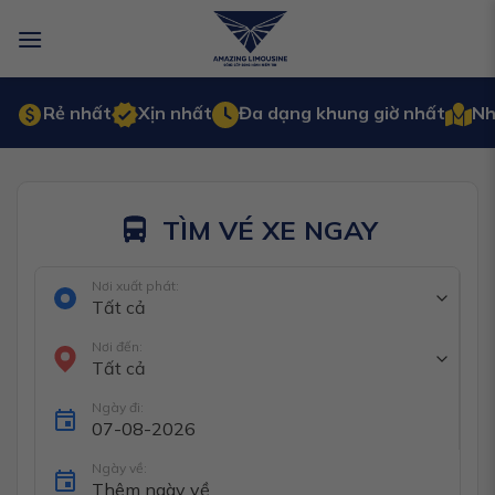
Bỏ
qua
nội
dung
Rẻ nhất
Xịn nhất
Đa dạng khung giờ nhất
Nh
TÌM VÉ XE NGAY
Nơi xuất phát:
Tất cả
Nơi đến:
Tất cả
Ngày đi:
Ngày về: