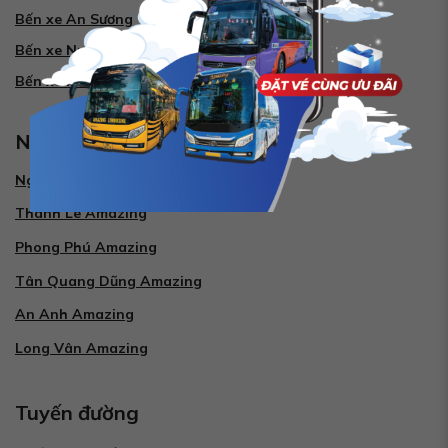
Bến xe An Sương
Bến xe Nước Ngầm
Bến xe Miền Tây
Nhà xe
Nguyễn Kim Amazing
Thành Lê Amazing
Phong Phú Amazing
Tân Quang Dũng Amazing
An Anh Amazing
Long Vân Amazing
Tuyến đường