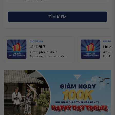
TÌM KIẾM
GIỜ VÀNG
ƯU ĐÃI
Ưu Đãi 7
Ưu đãi
Khám phá ưu đãi 7
Amazing
Amazing Limousine và
Đãi Đặc
nhận ngay Túi Mù Siêu Hấp
Cho Ng
Dẫn khi đặt phòng khứ hồi!