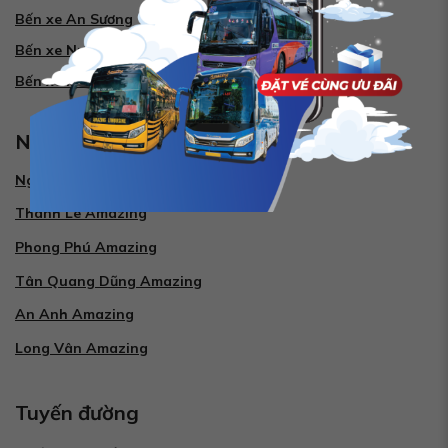
Bến xe An Sương
Bến xe Nước Ngầm
Bến xe Miền Tây
Nhà xe
Nguyễn Kim Amazing
Thành Lê Amazing
Phong Phú Amazing
Tân Quang Dũng Amazing
An Anh Amazing
Long Vân Amazing
Tuyến đường