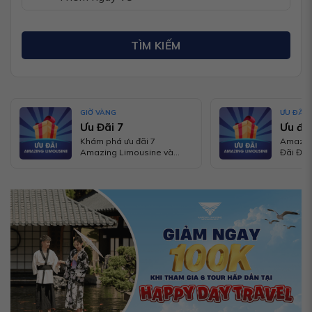
TÌM KIẾM
GIỜ VÀNG
ƯU ĐÃI
Ưu Đãi 7
Ưu đãi
Khám phá ưu đãi 7
Amazing
Amazing Limousine và
Đãi Đặc
nhận ngay Túi Mù Siêu Hấp
Cho Ng
Dẫn khi đặt phòng khứ hồi!