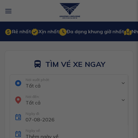
Bỏ
qua
nội
dung
Rẻ nhất
Xịn nhất
Đa dạng khung giờ nhất
Nh
TÌM VÉ XE NGAY
Nơi xuất phát:
Tất cả
Nơi đến:
Tất cả
Ngày đi:
Ngày về: