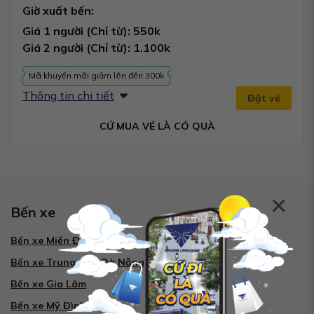
Giờ xuất bến:
Giá 1 người (Chỉ từ): 550k
Giá 2 người (Chỉ từ): 1.100k
Mã khuyến mãi giảm lên đến 300k
Thông tin chi tiết
Đặt vé
CỨ MUA VÉ LÀ CÓ QUÀ
×
Bến xe
Bến xe Miền Đông
Bến xe Trung tâm Đà Nẵng
Bến xe Gia Lâm
Bến xe Mỹ Đình