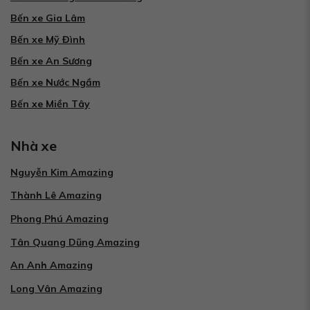
Bến xe Gia Lâm
Bến xe Mỹ Đình
Bến xe An Sương
Bến xe Nước Ngầm
Bến xe Miền Tây
Nhà xe
Nguyễn Kim Amazing
Thành Lê Amazing
Phong Phú Amazing
Tân Quang Dũng Amazing
An Anh Amazing
Long Vân Amazing