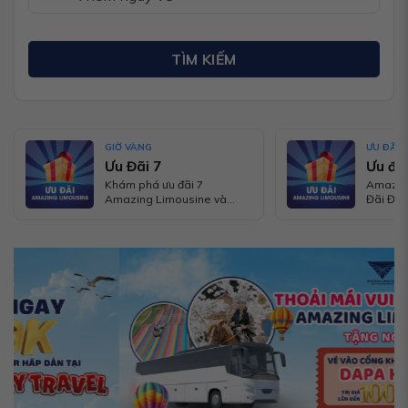
TÌM KIẾM
GIỜ VÀNG
ƯU ĐÃI
Ưu Đãi 7
Ưu đãi
Khám phá ưu đãi 7
Amazing
Amazing Limousine và
Đãi Đặc
nhận ngay Túi Mù Siêu Hấp
Cho Ng
Dẫn khi đặt phòng khứ hồi!