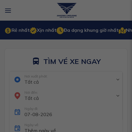
Bỏ
qua
nội
dung
Rẻ nhất
Xịn nhất
Đa dạng khung giờ nhất
Nh
TÌM VÉ XE NGAY
Nơi xuất phát:
Tất cả
Nơi đến:
Tất cả
Ngày đi:
Ngày về: