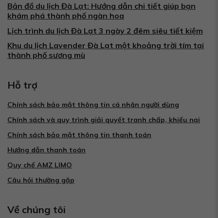
Bản đồ du lịch Đà Lạt: Hướng dẫn chi tiết giúp bạn
khám phá thành phố ngàn hoa
Lịch trình du lịch Đà Lạt 3 ngày 2 đêm siêu tiết kiệm
Khu du lịch Lavender Đà Lạt một khoảng trời tím tại
thành phố sương mù
Hỗ trợ
Chính sách bảo mật thông tin cá nhân người dùng
Chính sách và quy trình giải quyết tranh chấp, khiếu nại
Chính sách bảo mật thông tin thanh toán
Hướng dẫn thanh toán
Quy chế AMZ LIMO
Câu hỏi thường gặp
Về chúng tôi