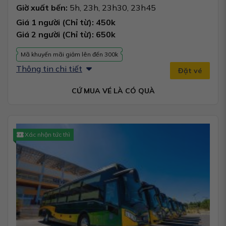
Giờ xuất bến:
5h, 23h, 23h30, 23h45
Giá 1 người (Chỉ từ): 450k
Giá 2 người (Chỉ từ): 650k
Mã khuyến mãi giảm lên đến 300k
Thông tin chi tiết
Đặt vé
CỨ MUA VÉ LÀ CÓ QUÀ
Xác nhận tức thì